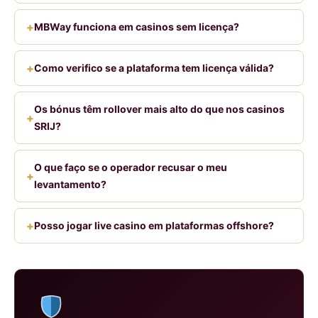
MBWay funciona em casinos sem licença?
Como verifico se a plataforma tem licença válida?
Os bónus têm rollover mais alto do que nos casinos
SRIJ?
O que faço se o operador recusar o meu
levantamento?
Posso jogar live casino em plataformas offshore?