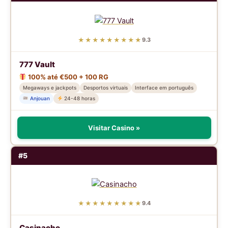
★★★★★★★★★
9.3
777 Vault
100% até €500 + 100 RG
Megaways e jackpots
Desportos virtuais
Interface em português
Anjouan
24-48 horas
Visitar Casino »
#5
★★★★★★★★★
9.4
Casinacho