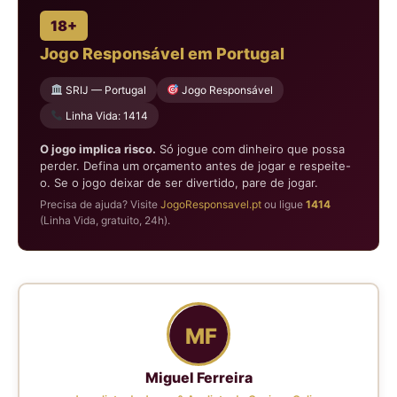
18+
Jogo Responsável em Portugal
SRIJ — Portugal
Jogo Responsável
Linha Vida: 1414
O jogo implica risco.
Só jogue com dinheiro que possa
perder. Defina um orçamento antes de jogar e respeite-
o. Se o jogo deixar de ser divertido, pare de jogar.
Precisa de ajuda? Visite
JogoResponsavel.pt
ou ligue
1414
(Linha Vida, gratuito, 24h).
MF
Miguel Ferreira