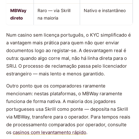
MBWay
Raro — via Skrill
Nativo e instantâneo
direto
na maioria
Num casino sem licença português, o KYC simplificado é
a vantagem mais prática para quem não quer enviar
documentos logo ao registar-se. A desvantagem real é
outra: quando algo corre mal, não há linha direta para o
SRIJ. O processo de reclamação passa pelo licenciador
estrangeiro — mais lento e menos garantido.
Outro ponto que os comparadores raramente
mencionam: nestas plataformas, o MBWay raramente
funciona de forma nativa. A maioria dos jogadores
portugueses usa Skrill como ponte — deposita na Skrill
via MBWay, transfere para o operador. Para tempos reais
de processamento comparados por operador, consulte
os
casinos com levantamento rápido
.