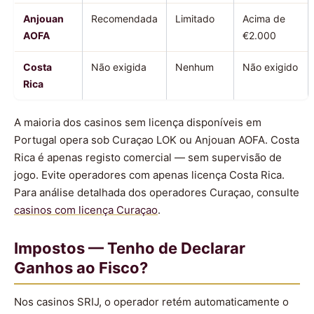
Anjouan
Recomendada
Limitado
Acima de
AOFA
€2.000
Costa
Não exigida
Nenhum
Não exigido
Rica
A maioria dos casinos sem licença disponíveis em
Portugal opera sob Curaçao LOK ou Anjouan AOFA. Costa
Rica é apenas registo comercial — sem supervisão de
jogo. Evite operadores com apenas licença Costa Rica.
Para análise detalhada dos operadores Curaçao, consulte
casinos com licença Curaçao
.
Impostos — Tenho de Declarar
Ganhos ao Fisco?
Nos casinos SRIJ, o operador retém automaticamente o