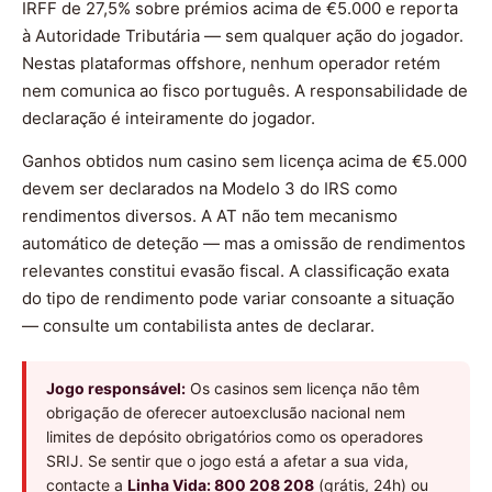
IRFF de 27,5% sobre prémios acima de €5.000 e reporta
à Autoridade Tributária — sem qualquer ação do jogador.
Nestas plataformas offshore, nenhum operador retém
nem comunica ao fisco português. A responsabilidade de
declaração é inteiramente do jogador.
Ganhos obtidos num casino sem licença acima de €5.000
devem ser declarados na Modelo 3 do IRS como
rendimentos diversos. A AT não tem mecanismo
automático de deteção — mas a omissão de rendimentos
relevantes constitui evasão fiscal. A classificação exata
do tipo de rendimento pode variar consoante a situação
— consulte um contabilista antes de declarar.
Jogo responsável:
Os casinos sem licença não têm
obrigação de oferecer autoexclusão nacional nem
limites de depósito obrigatórios como os operadores
SRIJ. Se sentir que o jogo está a afetar a sua vida,
contacte a
Linha Vida: 800 208 208
(grátis, 24h) ou