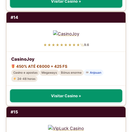
Visitar Casino »
#14
★★★★★★★★★½
9.6
CasinoJoy
450% ATÉ €6000 + 425 FS
Casino e apostas
Megaways
Bónus enorme
Anjouan
24-48 horas
Visitar Casino »
#15