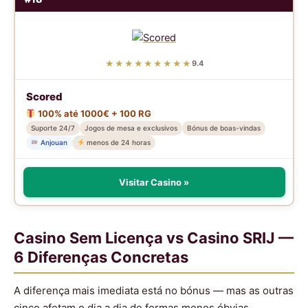
★★★★★★★★★
9.4
Scored
100% até 1000€ + 100 RG
Suporte 24/7
Jogos de mesa e exclusivos
Bónus de boas-vindas
Anjouan
menos de 24 horas
Visitar Casino »
Casino Sem Licença vs Casino SRIJ —
6 Diferenças Concretas
A diferença mais imediata está no bónus — mas as outras
cinco afetam o dia a dia de formas menos óbvias.