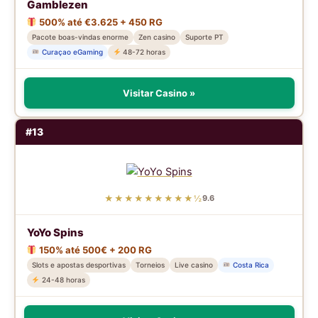
Gamblezen
500% até €3.625 + 450 RG
Pacote boas-vindas enorme
Zen casino
Suporte PT
Curaçao eGaming
48-72 horas
Visitar Casino »
#13
★★★★★★★★★½
9.6
YoYo Spins
150% até 500€ + 200 RG
Slots e apostas desportivas
Torneios
Live casino
Costa Rica
24-48 horas