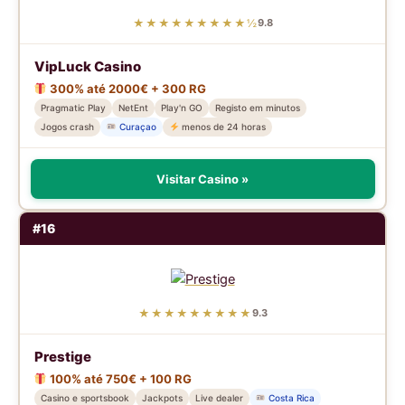
★★★★★★★★★½
9.8
VipLuck Casino
300% até 2000€ + 300 RG
Pragmatic Play
NetEnt
Play'n GO
Registo em minutos
Jogos crash
Curaçao
menos de 24 horas
Visitar Casino »
#16
★★★★★★★★★
9.3
Prestige
100% até 750€ + 100 RG
Casino e sportsbook
Jackpots
Live dealer
Costa Rica