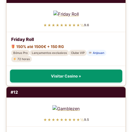
★★★★★★★★★½
9.6
Friday Roll
150% até 1500€ + 150 RG
Bónus Pro
Lançamentos exclusivos
Clube VIP
Anjouan
72 horas
Visitar Casino »
#12
★★★★★★★★★½
9.5