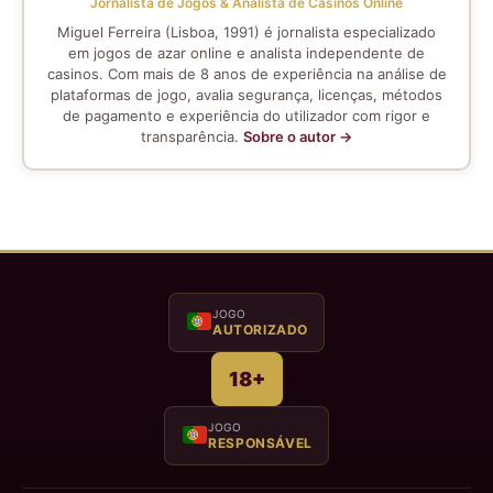
Jornalista de Jogos & Analista de Casinos Online
Miguel Ferreira (Lisboa, 1991) é jornalista especializado
em jogos de azar online e analista independente de
casinos. Com mais de 8 anos de experiência na análise de
plataformas de jogo, avalia segurança, licenças, métodos
de pagamento e experiência do utilizador com rigor e
transparência.
Sobre o autor →
JOGO
AUTORIZADO
18+
JOGO
RESPONSÁVEL